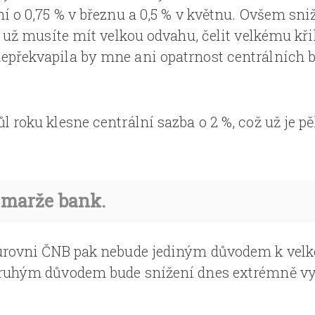
í o 0,75 % v březnu a 0,5 % v květnu. Ovšem sni
to už musíte mít velkou odvahu, čelit velkému kř
překvapila by mne ani opatrnost centrálních b
 roku klesne centrální sazba o 2 %, což už je pě
marže bank.
 úrovni ČNB pak nebude jediným důvodem k vel
Druhým důvodem bude snížení dnes extrémně v