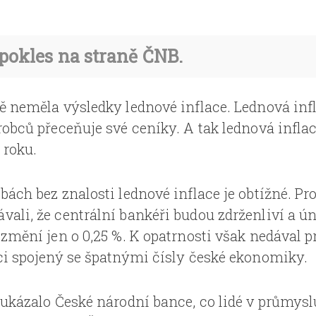
pokles na straně ČNB.
ě neměla výsledky lednové inflace. Lednová infla
robců přeceňuje své ceníky. A tak lednová inflac
 roku.
bách bez znalosti lednové inflace je obtížné. P
ali, že centrální bankéři budou zdrženliví a ú
změní jen o 0,25 %. K opatrnosti však nedával p
ci spojený se špatnými čísly české ekonomiky.
 ukázalo České národní bance, co lidé v průmyslu