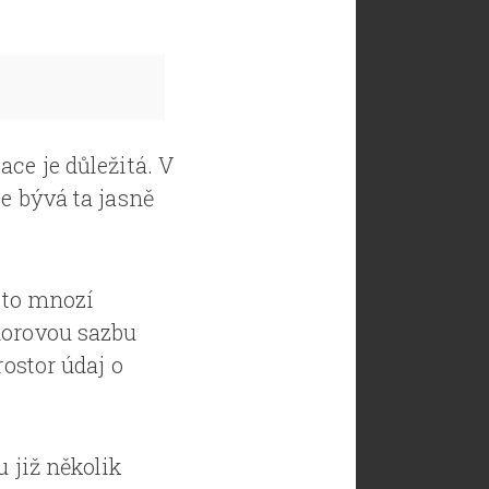
ce je důležitá. V
e bývá ta jasně
roto mnozí
norovou sazbu
rostor údaj o
 již několik