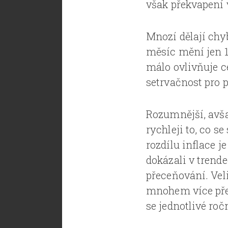
však překvapení
Mnozí dělají chyb
měsíc mění jen 1
málo ovlivňuje ce
setrvačnost pro 
Rozumnější, avšak
rychleji to, co 
rozdílu inflace 
dokázali v trende
přeceňování. Ve
mnohem více přemý
se jednotlivé ro