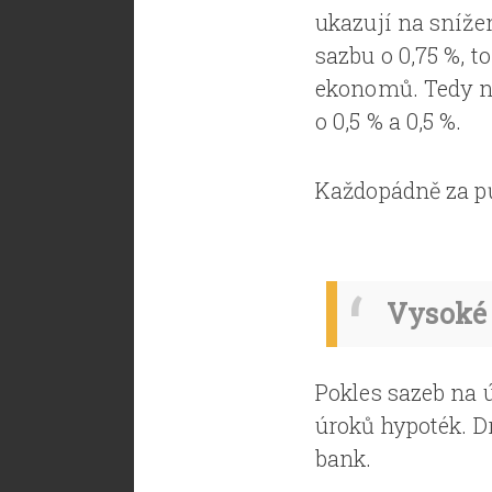
ukazují na snížen
sazbu o 0,75 %, 
ekonomů. Tedy ne
o 0,5 % a 0,5 %.
Každopádně za půl
Vysoké 
Pokles sazeb na
úroků hypoték. 
bank.