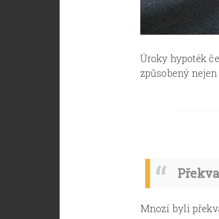
Úroky hypoték ček
způsobený nejen
Překva
Mnozí byli překv