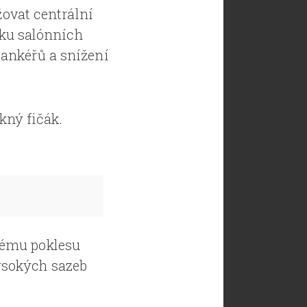
žovat centrální
iku salónních
ankéřů a snížení
kný fičák.
kému poklesu
ysokých sazeb