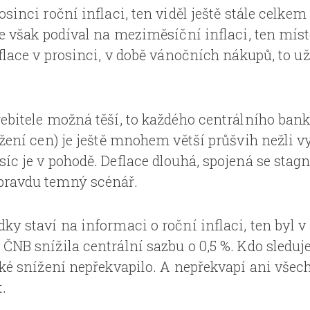
osinci roční inflaci, ten viděl ještě stále celke
se však podíval na meziměsíční inflaci, ten míst
eflace v prosinci, v době vánočních nákupů, to už
řebitele možná těší, to každého centrálního ban
ížení cen) je ještě mnohem větší průšvih nežli v
íc je v pohodě. Deflace dlouhá, spojená se stagn
pravdu temný scénář.
ky staví na informaci o roční inflaci, ten byl v
ČNB snížila centrální sazbu o 0,5 %. Kdo sleduj
lké snížení nepřekvapilo. A nepřekvapí ani všech
.