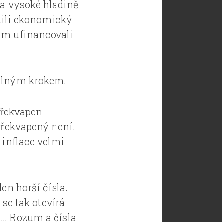
na vysoké hladině
odili ekonomický
hom ufinancovali
telným krokem.
 překvapen
překvapený není.
 inflace velmi
en horší čísla.
 se tak otevírá
5… Rozum a čísla