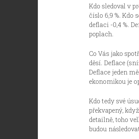
Kdo sledoval v pr
číslo 6,9 %. Kdo 
deflaci -0,4 %. D
poplach.
Co Vás jako spot
děsí. Deflace (sn
Deflace jeden měs
ekonomikou je o
Kdo tedy své úsud
překvapený, když 
detailně, toho ve
budou následovat