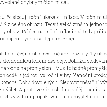
 vyvolané chybným čtením dat.
u, že sledují roční ukazatel inflace. V ročním u
/12 z celého obrazu. Tedy i velká změna jednoh
lý obraz. Pohled na roční inflaci má tedy příliš
pochopení rychle se dějících změn.
 také těžší je sledovat měsíční rozdíly. Ty uka
se s ekonomikou kolem nás děje. Bohužel sledová
je náročné na přemýšlení. Musíte hodně přemýšle
ch oddělit jednotlivé roční vlivy. Vánoční prode
likonoce. Dobu dovolených. Sledovat měsíční v
šlet. A proto většina sleduje raději roční ukaz
ční vlivy zahrnují opakovaně a přemýšlet o nich