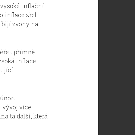
m vysoké inflační
o inflace zřel
 bijí zvony na
kéře upřímně
ysoká inflace.
ující
 únoru
e vývoj více
na ta další, která