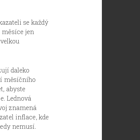
kazateli se každý
o měsíce jen
 velkou
zují daleko
ní měsíčního
t, abyste
je. Lednová
ývoj znamená
atel inflace, kde
 tedy nemusí.