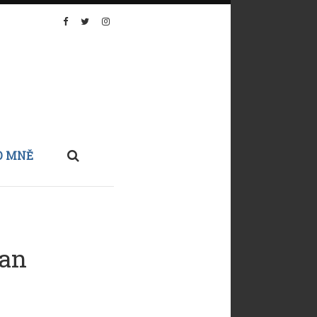
O MNĚ
gan