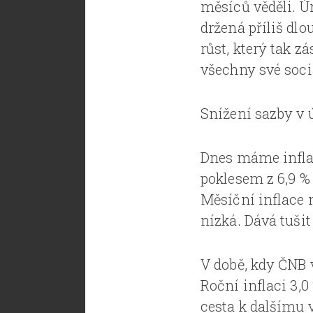
měsíců věděli. Ú
držená příliš dlo
růst, který tak 
všechny své sociá
Snížení sazby v 
Dnes máme inflačn
poklesem z 6,9 %
Měsíční inflace 
nízká. Dává tušit
V době, kdy ČNB v
Roční inflaci 3,0
cesta k dalšímu 