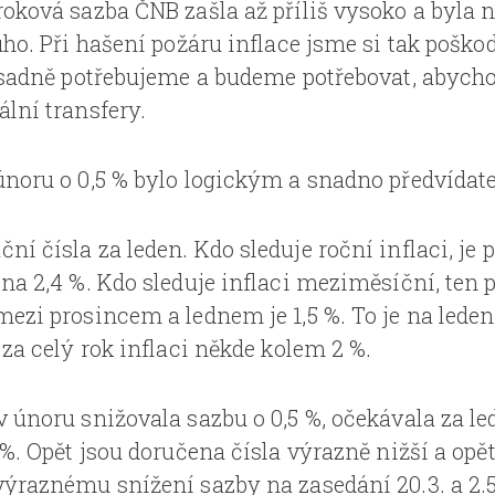
roková sazba ČNB zašla až příliš vysoko a byla 
uho. Při hašení požáru inflace jsme si tak pošk
zásadně potřebujeme a budeme potřebovat, abyc
lní transfery.
únoru o 0,5 % bylo logickým a snadno předvída
í čísla za leden. Kdo sleduje roční inflaci, je
 na 2,4 %. Kdo sleduje inflaci meziměsíční, ten 
mezi prosincem a lednem je 1,5 %. To je na leden
 za celý rok inflaci někde kolem 2 %.
 únoru snižovala sazbu o 0,5 %, očekávala za led
 %. Opět jsou doručena čísla výrazně nižší a opět
výraznému snížení sazby na zasedání 20.3. a 2.