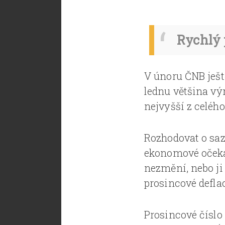
Rychlý 
V únoru ČNB ješt
lednu většina vý
nejvyšší z celého
Rozhodovat o saz
ekonomové očekáv
nezmění, nebo ji 
prosincové defla
Prosincové číslo